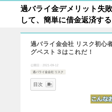
過バライ金デメリット失
して、簡単に借金返済する方法
過バライ金会社 リスク初心
グベスト３はこれだ！
公開日：
2021-09-12
過バライ金会社 リスク
目次