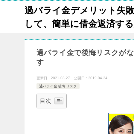
過バライ金デメリット失
して、簡単に借金返済する方法
過バライ金で後悔リスクがな
す
更新日：
2021-08-27
公開日：
2019-04-24
過バライ金 後悔 リスク
目次