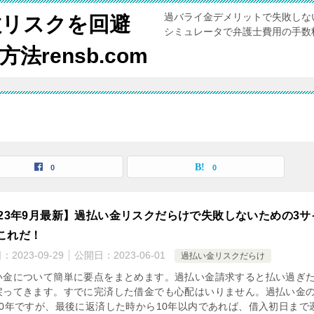
過バライ金デメリットで失敗しな
敗リスクを回避
シミュレータで弁護士費用の手数
rensb.com
覧
0
0
023年9月最新】過払い金リスクだらけで失敗しないための3サ
これだ！
日：
2023-09-29
公開日：
2023-06-01
過払い金リスクだらけ
い金について簡単に要点をまとめます。過払い金請求すると払い過ぎ
戻ってきます。すでに完済した借金でも心配はいりません。過払い金
10年ですが、最後に返済した時から10年以内であれば、借入初日まで