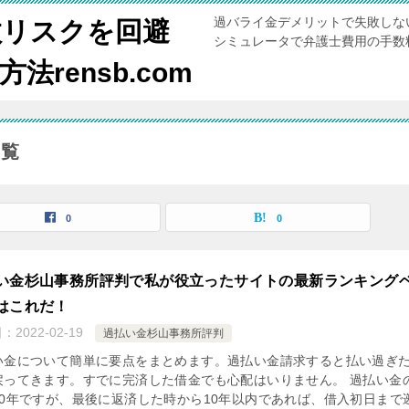
過バライ金デメリットで失敗しな
敗リスクを回避
シミュレータで弁護士費用の手数
rensb.com
一覧
0
0
い金杉山事務所評判で私が役立ったサイトの最新ランキング
はこれだ！
日：
2022-02-19
過払い金杉山事務所評判
い金について簡単に要点をまとめます。過払い金請求すると払い過ぎ
戻ってきます。すでに完済した借金でも心配はいりません。 過払い金
10年ですが、最後に返済した時から10年以内であれば、借入初日まで