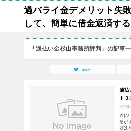
過バライ金デメリット失
して、簡単に借金返済する方法
「過払い金杉山事務所評判」の記事
Tweet
過払
ト３
公開
過払
息が
効は