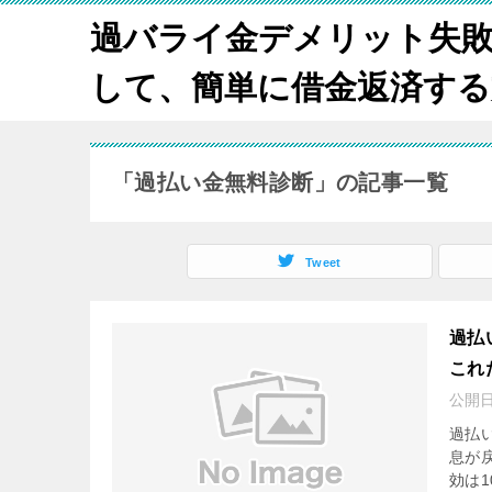
過バライ金デメリット失
して、簡単に借金返済する方法
「過払い金無料診断」の記事一覧
Tweet
過払
これ
公開
過払
息が
効は