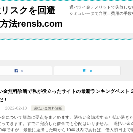
過バライ金デメリットで失敗しな
敗リスクを回避
シミュレータで弁護士費用の手数
rensb.com
0
0
い金無料診断で私が役立ったサイトの最新ランキングベスト
だ！
日：
2022-02-19
過払い金無料診断
い金について簡単に要点をまとめます。過払い金請求すると払い過ぎ
戻ってきます。すでに完済した借金でも心配はいりません。 過払い金
10年ですが、最後に返済した時から10年以内であれば、借入初日まで