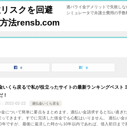
過バライ金デメリットで失敗しな
敗リスクを回避
シミュレータで弁護士費用の手数
rensb.com
0
0
金いくら戻るで私が役立ったサイトの最新ランキングベスト
だ！
日：
2022-02-22
過払金いくら戻る
い金について簡単に要点をまとめます。過払い金請求すると払い過ぎ
戻ってきます。すでに完済した借金でも心配はいりません。 過払い金
10年ですが、最後に返済した時から10年以内であれば、借入初日まで