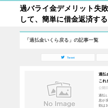
過バライ金デメリット失
して、簡単に借金返済する方法
「過払金いくら戻る」の記事一覧
Tweet
過払
これ
公開
過払
息が
効は