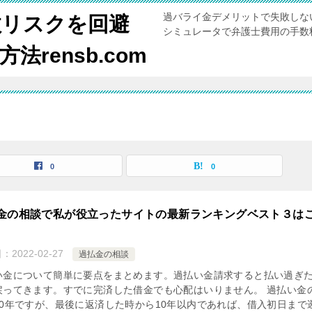
過バライ金デメリットで失敗しな
敗リスクを回避
シミュレータで弁護士費用の手数
rensb.com
0
0
金の相談で私が役立ったサイトの最新ランキングベスト３は
日：
2022-02-27
過払金の相談
い金について簡単に要点をまとめます。過払い金請求すると払い過ぎ
戻ってきます。すでに完済した借金でも心配はいりません。 過払い金
10年ですが、最後に返済した時から10年以内であれば、借入初日まで