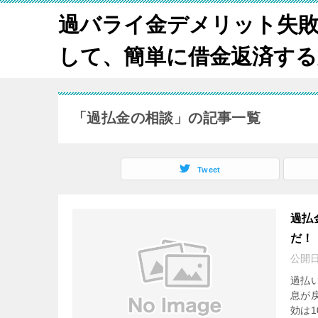
過バライ金デメリット失
して、簡単に借金返済する方法
「過払金の相談」の記事一覧
Tweet
過払
だ！
公開
過払
息が
効は