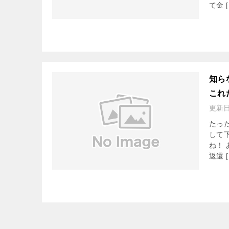
て金 [
知ら
これ
更新
たっ
して
ね！
返還 [