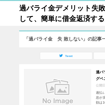
過バライ金デメリット失
して、簡単に借金返済する方法
「過バライ金 失 敗しない」の記事
Tweet
過バ
グベ
公開
過払
息が
効は