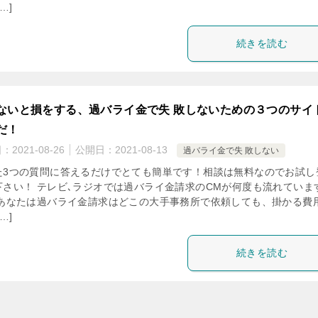
…]
続きを読む
ないと損をする、過バライ金で失 敗しないための３つのサイ
だ！
日：
2021-08-26
公開日：
2021-08-13
過バライ金で失 敗しない
た3つの質問に答えるだけでとても簡単です！相談は無料なのでお試し
下さい！ テレビ､ラジオでは過バライ金請求のCMが何度も流れていま
 あなたは過バライ金請求はどこの大手事務所で依頼しても、掛かる費
…]
続きを読む