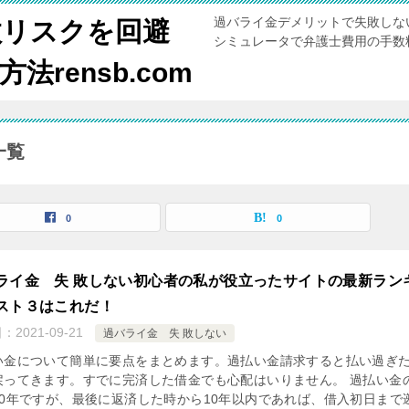
過バライ金デメリットで失敗しな
敗リスクを回避
シミュレータで弁護士費用の手数
rensb.com
一覧
0
0
ライ金 失 敗しない初心者の私が役立ったサイトの最新ラン
スト３はこれだ！
日：
2021-09-21
過バライ金 失 敗しない
い金について簡単に要点をまとめます。過払い金請求すると払い過ぎ
戻ってきます。すでに完済した借金でも心配はいりません。 過払い金
10年ですが、最後に返済した時から10年以内であれば、借入初日まで