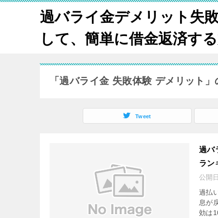
過バライ金デメリット失
して、簡単に借金返済する方法
「過バライ金 失敗体験 デメリット」
Tweet
過バ
ラン
公開
過払
息が
効は