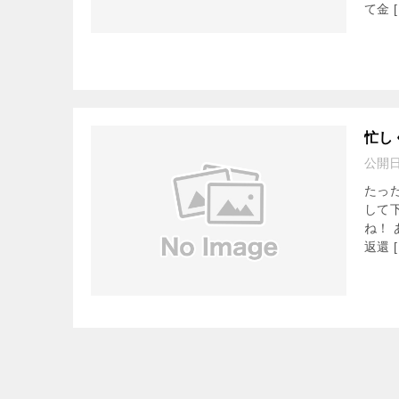
て金 [
忙し
公開
たっ
して
ね！
返還 [