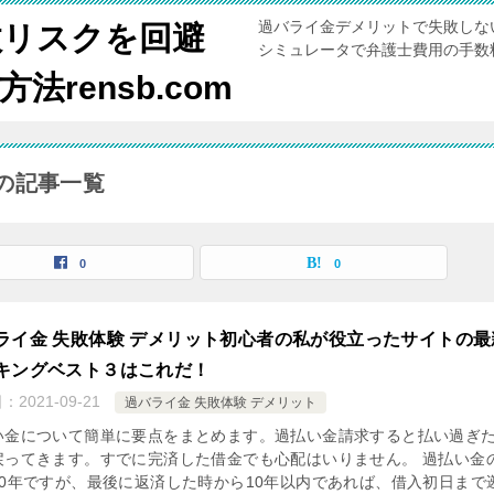
過バライ金デメリットで失敗しな
敗リスクを回避
シミュレータで弁護士費用の手数
rensb.com
の記事一覧
0
0
ライ金 失敗体験 デメリット初心者の私が役立ったサイトの最
キングベスト３はこれだ！
日：
2021-09-21
過バライ金 失敗体験 デメリット
い金について簡単に要点をまとめます。過払い金請求すると払い過ぎ
戻ってきます。すでに完済した借金でも心配はいりません。 過払い金
10年ですが、最後に返済した時から10年以内であれば、借入初日まで