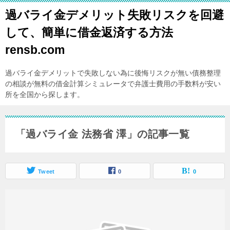
過バライ金デメリット失敗リスクを回避
して、簡単に借金返済する方法
rensb.com
過バライ金デメリットで失敗しない為に後悔リスクが無い債務整理
の相談が無料の借金計算シミュレータで弁護士費用の手数料が安い
所を全国から探します。
「過バライ金 法務省 澤」の記事一覧
Tweet
0
0