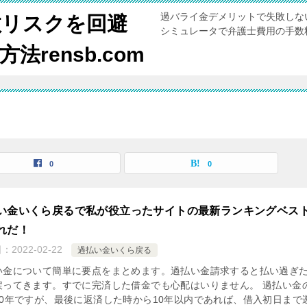
過バライ金デメリットで失敗しな
敗リスクを回避
シミュレータで弁護士費用の手数
rensb.com
0
0
い金いくら戻るで私が役立ったサイトの最新ランキングベス
れだ！
日：
2022-02-22
過払い金いくら戻る
い金について簡単に要点をまとめます。過払い金請求すると払い過ぎ
戻ってきます。すでに完済した借金でも心配はいりません。 過払い金
10年ですが、最後に返済した時から10年以内であれば、借入初日まで