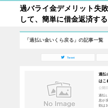
過バライ金デメリット失
して、簡単に借金返済する方法
「過払い金いくら戻る」の記事一覧
Tweet
過払
はこ
公開
過払
息が
効は