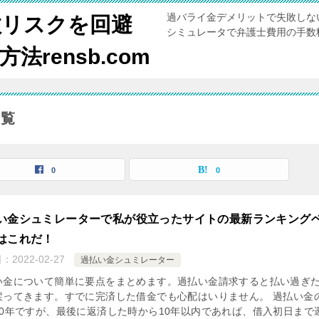
過バライ金デメリットで失敗しな
敗リスクを回避
シミュレータで弁護士費用の手数
rensb.com
一覧
0
0
い金シュミレーターで私が役立ったサイトの最新ランキング
はこれだ！
日：
2022-02-27
過払い金シュミレーター
い金について簡単に要点をまとめます。過払い金請求すると払い過ぎ
戻ってきます。すでに完済した借金でも心配はいりません。 過払い金
10年ですが、最後に返済した時から10年以内であれば、借入初日まで