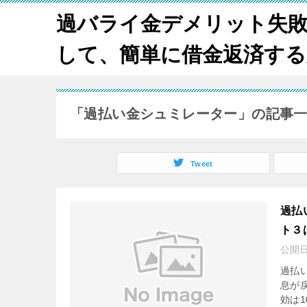
過バライ金デメリット失
して、簡単に借金返済する方法
「過払い金シュミレーター」の記事
Tweet
過払
ト３
公開
過払
息が
効は