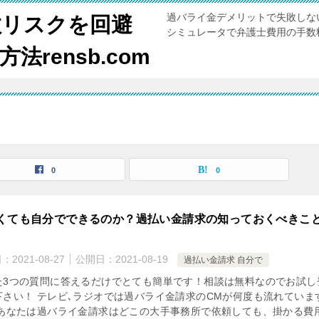
過バライ金デメリットで失敗しな
敗リスクを回避
シミュレータで弁護士費用の手数
rensb.com
0
0
くても自分でできるのか？過払い金請求の知っておくべきこ
日：
2021-08-27
公開日：
2021-08-19
過払い金請求 自分で
た3つの質問に答えるだけでとても簡単です！相談は無料なのでお試し
下さい！ テレビ､ラジオでは過バライ金請求のCMが何度も流れていま
 あなたは過バライ金請求はどこの大手事務所で依頼しても、掛かる費