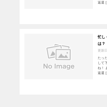
返還 [
忙し
は？
更新
たっ
して
ね！
返還 [