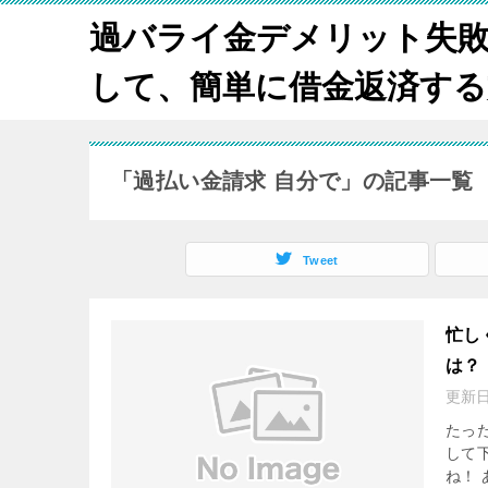
過バライ金デメリット失
して、簡単に借金返済する方法
「過払い金請求 自分で」の記事一覧
Tweet
忙し
は？
更新
たっ
して
ね！