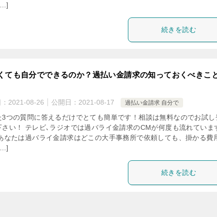
…]
続きを読む
くても自分でできるのか？過払い金請求の知っておくべきこ
日：
2021-08-26
公開日：
2021-08-17
過払い金請求 自分で
た3つの質問に答えるだけでとても簡単です！相談は無料なのでお試し
下さい！ テレビ､ラジオでは過バライ金請求のCMが何度も流れていま
 あなたは過バライ金請求はどこの大手事務所で依頼しても、掛かる費
…]
続きを読む